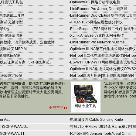
率计及光纤测试工具包
·
OptiViewXG 网络分析平板电脑
·
LinkRunner Pro &amp; Duo 链路通
率计及光缆测试工具包
·
LinkRunner Duo CE袖珍型电信级以太
光纤测试仪,袖珍型..
·
AHQZ-1025网络应用数据分析仪
损耗测试包
·
EtherScope II(ES2网络通二代)手持式千
清洁笔-光纤清洁器
·
XLink Analyzer万兆以太网分析仪
链路故障、演示故障成因、定位故障
·
LinkRunner Pro Network Multime..
电缆测试仪 MSP M..
·
OptiView III INA第三代集成式网络分析仪,
缆测试适配器
·
NetTool II 二代在线型网络测试仪(NetTool 
线认证测试专家Fluke电缆测试..
·
ES-WTT, OPV-WTT网络吞吐量测试智能
·
OptiView II INA集成式网络分析仪OPVS2-
/光纤故障定位仪
·
NetTool网络万用表|掌上型网络测试仪NT-P
透视广域网链路，提供对广域网设备进行
“工欲善其事，必先
分析、监测、测试和故障诊断的解决方
专业化的网络安装
效地管理这些资源对于最大化投资回报、
网络维护者提供了
T开销是非常关键的。
别推荐Jensen To
网络专业工具
全部产品
r As..
·
电缆编接刀 Cable Splicing Knife
析仪OPV-WAN/D..
·
打线刀之王Fluke D914S, Harris单刀打
OPV-WAN/T1..
·
RJ45压线钳Jensen Tools/Ideal Crim..