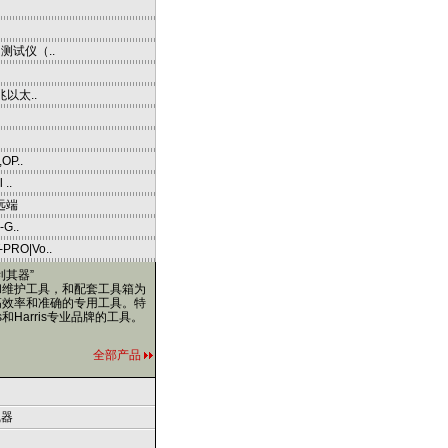
网测试仪（..
兆以太..
OP..
..
远端
G..
RO|Vo..
利其器”
和维护工具，和配套工具箱为
高效率和准确的专用工具。特
ols和Harris专业品牌的工具。
全部产品
线器