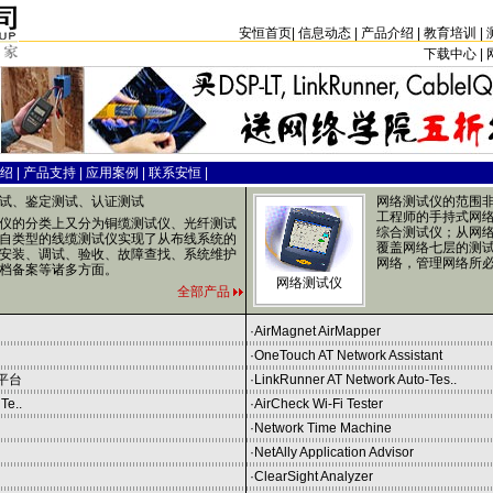
安恒首页
|
信息动态
|
产品介绍
|
教育培训
|
下载中心 |
绍
|
产品支持
|
应用案例
|
联系安恒
|
试、鉴定测试、认证测试
网络测试仪的范围
工程师的手持式网
仪的分类上又分为铜缆测试仪、光纤测试
综合测试仪；从网
自类型的线缆测试仪实现了从布线系统的
覆盖网络七层的测
安装、调试、验收、故障查找、系统维护
网络，管理网络所
档备案等诸多方面。
网络测试仪
全部产品
·
AirMagnet AirMapper
·
OneTouch AT Network Assistant
平台
·
LinkRunner AT Network Auto-Tes..
Te..
·
AirCheck Wi-Fi Tester
·
Network Time Machine
·
NetAlly Application Advisor
·
ClearSight Analyzer