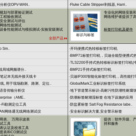
网分析仪OPV-WAN..
·
Fluke Cable Stripper剥线器, Harri..
规划与部署验证测试
专业化的网络安装
工程验收测试
网络维护者提供了
安全测试与评估
网络性能测试
设备性能测试与模拟测试-实验室级测试
标签打印机及硬件
标识与标签
全部产品
o Sm..
·
开玛便携式热转移标签打印机
·
BMP71标签打印机，贝迪全能型便携式
·
TLS2200手持式热转移标识标签打印机(
T 无线局域网频谱分..
·
BMP21手持式标签打印机
-笔记本无线外接天线卡
·
贝迪IP300智能化标签打印机，高性能
天线, 用于现场勘测、路测、定位..
·
GlobalMark工业标识标签打印系统
无线网语音传输分析仪
·
地下管道警示标识-高耐污性防潮性耐腐
rprise（AME..
·
防潮标签耐潮湿标签 在地下设施的应用
-Fi勘测定位工具
·
防盐雾标签 Salt Fog Resistance labe..
LAN网络通无线网络测试仪
·
安全标识解决方案,安全警示标签
用表、 万用示波表
提供：软件升级、产
试工具
持和服务
表认证及校准工具
度表和CO测试仪