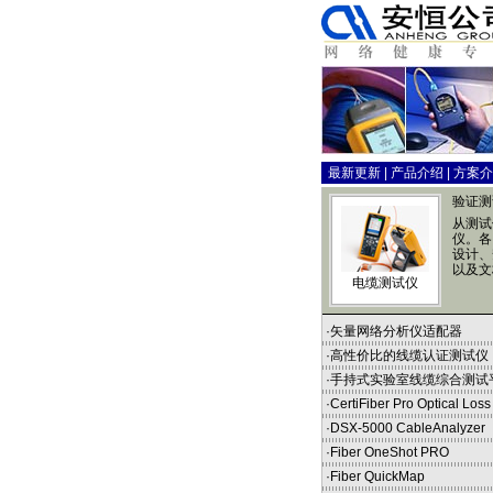
最新更新
|
产品介绍
|
方案介
验证测
从测试
仪。各
设计、
以及文
电缆测试仪
·
矢量网络分析仪适配器
·
高性价比的线缆认证测试仪
·
手持式实验室线缆综合测试
·
CertiFiber Pro Optical Loss 
·
DSX-5000 CableAnalyzer
·
Fiber OneShot PRO
·
Fiber QuickMap