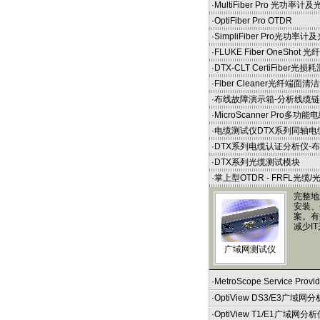
·
MultiFiber Pro 光功
·
OptiFiber Pro OTDR
·
SimpliFiber Pro光功
·
FLUKE Fiber OneShot 
·
DTX-CLT CertiFiber光
·
Fiber Cleaner光纤端面
·
布线故障演示箱-分析线缆
·
MicroScanner Pro多功能
·
电缆测试仪DTX系列同轴电
·
DTX系列电缆认证分析仪-布
·
DTX系列光缆测试模块
·
掌上型OTDR - FRFL光缆
完整地
安装、
案。有
减少I
广域网测试仪
·
MetroScope Service Provide
·
OptiView DS3/E3广域网分
·
OptiView T1/E1广域网分析仪