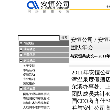
安
安恒公司
/
安恒
*
新更新
团队年会
业界动态
产品信息
与安恒共成长--- 20
安恒动态
关于安恒
市场活动
2011年安恒公
促销活动
湾温泉度假酒
专业培训
测试服务
尔滨办事处、
技术文章
团队成员共计4
网络管理与网络测试
布线测试与布线标准
国CEO蒋齐仕
*
标识技术与线缆标签
并与安恒公司
无线网络维护与测试