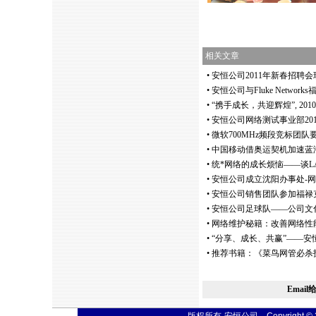
相关文章
•
安恒公司2011年新春招聘
•
安恒公司与Fluke Netwo
•
“携手成长，共迎辉煌”, 2
•
安恒公司网络测试事业部20
•
微软700MHz频段竞标团队要
•
中国移动借奥运契机加速蓝海
•
统
*
网络的成长烦恼——谈LA
•
安恒公司成立沈阳办事处-
•
安恒公司销售团队参加福禄
•
安恒公司足球队——公司文
•
网络维护秘籍：改善网络性
•
“分享、成长、共赢”——安
•
推荐书籍：《菜鸟网管必杀
Emai