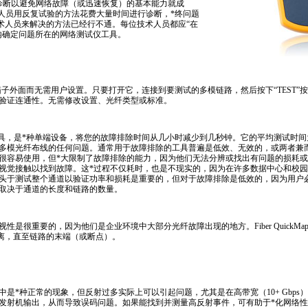
诊断以避免网络故障（或迅速恢复）的基本能力就成
人员用反复试验的方法花费大量时间进行诊断，
*
终问题
的技术人员来解决的方法已经行不通。每位技术人员都应“在
内确定问题所在的网络测试仪工具。
直接用在箱子外面而无需用户设置。只要打开它，连接到要测试的多模链路，然后按下“TEST
验证连通性。无需修改设置、光纤类型或标准。
除工具，是
*
种单端设备，将您的故障排除时间从几小时减少到几秒钟。它的平均测试时间
多模光纤布线的任何问题。通常用于故障排除的工具普遍是低效、无效的，或两者兼
很容易使用，但
*
大限制了故障排除的能力，因为他们无法分辨或找出有问题的损耗或
视觉接触以找到故障。这
*
过程不仅耗时，也是不现实的，因为在许多数据中心和校园
头于测试整个通道以验证功率和损耗是重要的，但对于故障排除是低效的，因为用户
取决于通道的长度和链路的数量。
性是很重要的，因为他们是企业环境中大部分光纤故障出现的地方。Fiber QuickMa
距离，直至链路的末端（或断点）。
中是
*
种正常的现象，但反射过多实际上可以引起问题，尤其是在高带宽（10+ Gbp
发射机输出，从而导致误码问题。如果能找到并测量高反射事件，可有助于
*
化网络性