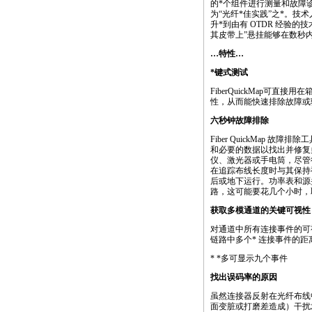
的
*
个组件进行测量和故障
为“光纤
*
佳实践”之
*
。技术
升
*
到由有 OTDR 经验
其皮带上”悬挂能够在数秒
…特性…
*
键式测试
FiberQuickMap可
性，从而能快速排除故障或
六秒钟故障排除
Fiber QuickMap 故障排
和必要的数据以找出并修复
仪、激光器或手电筒，尽管
在追踪布线长度时与其保持
后或地下运行。功率表和源
路，这可能要花几个小时，
获取多模通道的关键可视性
对通道中所有连接事件的可视
链路中多个* 连接事件的
*
*
多可显示九个事件
找出误码率的原因
虽然连接器反射在光纤布线
面变脏或打磨差造成）干扰