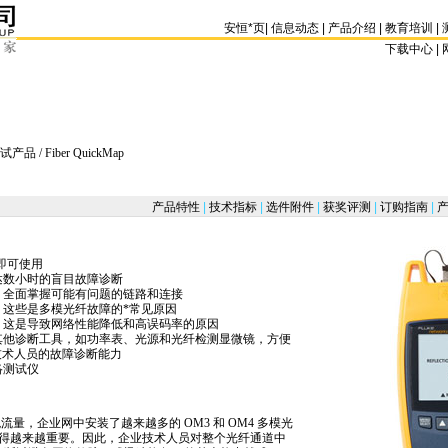
安恒
*
页
|
信息动态
|
产品介绍
|
教育培训
|
下载中心 | 
试产品
/ Fiber QuickMap
产品特性
|
技术指标
|
选件附件
|
获奖评测
|
订购指南
|
产
置即可使用
达数小时的盲目故障诊断
，全面掌握可能有问题的链路和连接
，这些是多模光纤故障的
*
常见原因
，这是导致网络性能降低和高误码率的原因
其他诊断工具，如功率表、光源和光纤检测显微镜，方便
技术人员的故障诊断能力
络测试仪
 千兆流量，企业网中安装了越来越多的 OM3 和 OM4 多模光
得越来越重要。因此，企业技术人员对整个光纤通道中