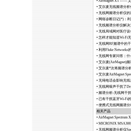
•
AirMagnet XT
•
艾尔麦无线频谱分析仪Air
•
无线网频谱分析仪的应
•
网络诊断日记(
*
)：利
•
无线频谱分析仪解决
•
无线局域网对医疗设
•
怎样才能知道Wi-F
•
无线网RF频谱中的干扰问
•
利用Fluke Networ
•
无线网专家问答：什么
•
艾尔麦(AirMagnet
•
艾尔麦
*
次将频谱分
•
艾尔麦AirMagnet Sp
•
无绳电话会影响无线
•
无线网噪声干扰了De
•
频谱分析-无线网干
•
已有干扰蓝牙Wi-F
•
便携式无线网频谱分析仪问世
相关产品
•
AirMagnet Spec
•
MICRONIX MSA
•
无线网频谱分析仪Spectr