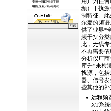
用户为任何
安恒公司网管员手记
电能质量分析与测试
频）干扰源
制特征。此
尔麦的频谱
供了业界
*
频干扰分类
此，无线专
不再需要依
分析仪厂商
库升
*
来检
扰源，包括
器、信号发
些其他的补
远程频
XT系