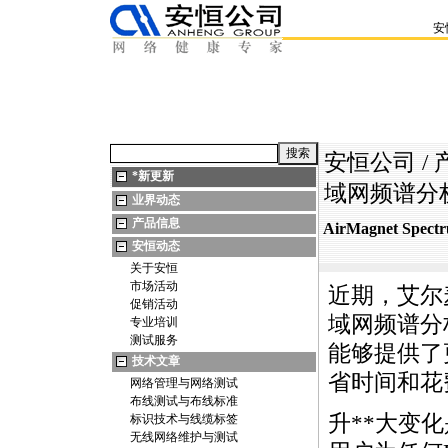
安
安恒公司
/
*
新更新
域网频谱分析
业界动态
产品信息
AirMagnet S
安恒动态
关于安恒
市场活动
近期，艾尔麦发
促销活动
域网频谱分
专业培训
测试服务
能够提供了
技术文章
省时间和花
网络管理与网络测试
布线测试与布线标准
升
*
*
大变化
标识技术与线缆标签
无线网络维护与测试