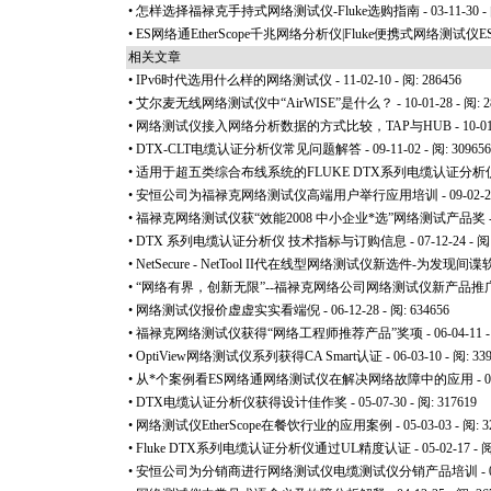
•
怎样选择福禄克手持式网络测试仪-Fluke选购指南
- 03-11-30 -
•
ES网络通EtherScope千兆网络分析仪|Fluke便携式网络测试仪ES
相关文章
•
IPv6时代选用什么样的网络测试仪
- 11-02-10 - 阅: 286456
•
艾尔麦无线网络测试仪中“AirWISE”是什么？
- 10-01-28 - 阅: 
•
网络测试仪接入网络分析数据的方式比较，TAP与HUB
- 10-0
•
DTX-CLT电缆认证分析仪常见问题解答
- 09-11-02 - 阅: 309656
•
适用于超五类综合布线系统的FLUKE DTX系列电缆认证分析仪D
•
安恒公司为福禄克网络测试仪高端用户举行应用培训
- 09-02-
•
福禄克网络测试仪获“效能2008 中小企业
*
选”网络测试产品奖
•
DTX 系列电缆认证分析仪 技术指标与订购信息
- 07-12-24 - 阅
•
NetSecure - NetTool II代在线型网络测试仪新选件-
•
“网络有界，创新无限”--福禄克网络公司网络测试仪新产品推
•
网络测试仪报价虚虚实实看端倪
- 06-12-28 - 阅: 634656
•
福禄克网络测试仪获得“网络工程师推荐产品”奖项
- 06-04-11 
•
OptiView网络测试仪系列获得CA Smart认证
- 06-03-10 - 阅: 33
•
从
*
个案例看ES网络通网络测试仪在解决网络故障中的应用
- 
•
DTX电缆认证分析仪获得设计佳作奖
- 05-07-30 - 阅: 317619
•
网络测试仪EtherScope在餐饮行业的应用案例
- 05-03-03 - 阅: 
•
Fluke DTX系列电缆认证分析仪通过UL精度认证
- 05-02-17 - 
•
安恒公司为分销商进行网络测试仪电缆测试仪分销产品培训
- 