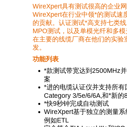
WireXpert具有测试很高的
WireXpert在行业中领
*
的测试速
的贡献。认证测试
*
高支持七类线
MPO测试，以及单模光纤和多模
在主要的线缆厂商在他们的实验室中
发。
功能列表
*
款测试带
宽达到2500MHz并
案
*
进的电缆认证仪并支持所有国际标准
*
Category 3/5e/6/6A,和
新的
*
快9秒钟完成自动测试
WireXpert基于独立的
例如ETL