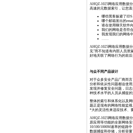
AHQZ-1025网络应
高速的元数据索引，让您直
哪些黑客躲避了ID
哪个邮箱发出的ema
谁在使用聊天软件
我们的网络是否符合Sa
我发现我们的网络中
……
AHQZ-1025网络应用
见”而不知道有内部人员泄漏
好地关联了网络行为的前后
与众不同产品设计
对于众多安全产品厂商而言
分析和依从性问题都迫使用
发现并修复安全问题，日志
种技术水平的人员从捕捉的
整体的索引和体系化以及网
题正是现有的网络性能监视
*
大的灵活性来适应技术、
AHQZ-1025网络应用数据
原应用等功能的全新网络安
10/100/1000M速率
数据捕捉和存储，分析容量