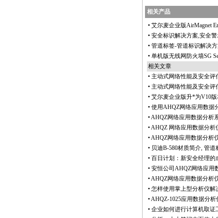
相关产品
•
艾尔麦企业版AirMagnet 
•
安全标识解决方案,安全警
•
管道标签-管道标识解决方案
•
单机版无线网防火墙SG S
相关文章
•
主动式网络性能及安全评
•
主动式网络性能及安全评
•
艾尔麦企业版升
*
为V10
•
使用AHQZ网络应用数据分析
•
AHQZ网络应用数据分析
•
AHQZ 网络应用数据分
•
AHQZ网络应用数据分析
•
贝迪B-580材质简介, 
•
百日计划：新安全经理的
•
安恒公司AHQZ网络应用
•
AHQZ网络应用数据分析
•
怎样使用掌上型分析仪解
•
AHQZ-1025应用数据
•
企业如何进行计算机取证