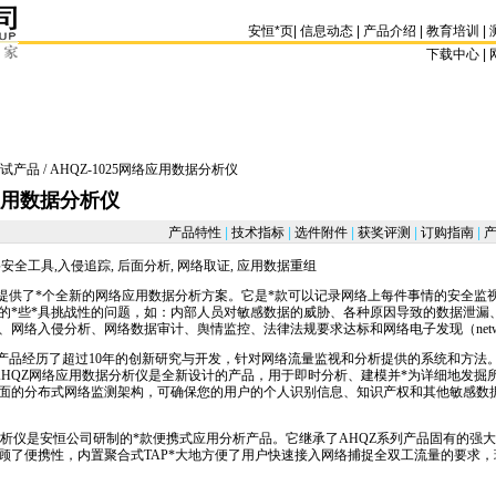
安恒
*
页
|
信息动态
|
产品介绍
|
教育培训
|
下载中心 | 
试产品
/ AHQZ-1025网络应用数据分析仪
络应用数据分析仪
产品特性
|
技术指标
|
选件附件
|
获奖评测
|
订购指南
|
产
全工具,入侵追踪, 后面分析, 网络取证, 应用数据重组
提供了
*
个全新的网络应用数据分析方案。它是
*
款可以记录网络上每件事情的安全监
的
*
些
*
具挑战性的问题，如：内部人员对敏感数据的威胁、各种原因导致的数据泄漏
络入侵分析、网络数据审计、舆情监控、法律法规要求达标和网络电子发现（network e-
仪产品经历了超过10年的创新研究与开发，针对网络流量监视和分析提供的系统和方法
AHQZ网络应用数据分析仪是全新设计的产品，用于即时分析、建模并
*
为详细地发掘
面的分布式网络监测架构，可确保您的用户的个人识别信息、知识产权和其他敏感数
据分析仪是安恒公司研制的
*
款便携式应用分析产品。它继承了AHQZ系列产品固有的强
顾了便携性，内置聚合式TAP
*
大地方便了用户快速接入网络捕捉全双工流量的要求，