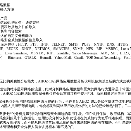
网络数据
试接入方便
析产品
（联邦信息处理标准） 通信架构
捕捉和数据包文件的导入
分析和内容搜索
强大的自定义分析能力
网络安全威胁数据的信息导入
包括：HTTP、FTP、TFTP、TELNET、 SMTP、POP3、NNTP、DNS、HTTPS、
ME、REGEX、DHCP、NETBIOS、SMB/CIFS、SNMP、NFS、RIP、MSRPC、Lotus 
、Lotus Sametime、MSN IM、RTP、Gnutella、Yahoo Messenger、AIM、SIP、H.323、
ny）、Bittorrent、GTALK、Hotmail、Yahoo Mail、Gmail、TOR Social Networking、Fast
无比的关联性分析能力，AHQZ-1025网络应用数据分析仪可以使您以全新的方式监
据包的时序显示网络的流量，此时分析网络应用数据和恶意的网络行为通常是非常困
AHQZ-1025网络应用数据分析仪在会话重组过程中使用
*
词、动词和形容词等词汇
议分析仪分析网络故障和网络入侵的行为，当你看到AHQZ-1025是如何快速立体地
、内部人员泄密等问题时，你会感觉到网络应用数据分析的方法论已经焕然
*
新了。” 
数据包
*
的分析是识别和诊断网络安全问题的常用手段。但在银行保险、政府机构、军
采集到的几十亿数据包，使用协议分析仪从中发现潜在的威胁行为似乎很难实现。而
式去发现搜索，而不能从网络异常应用流量的角度来感知网络的潜在威胁。但问题是
络管理者和安全分析人员来讲是根本“看不见的”。