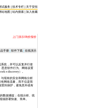
测试服务
|
技术专栏
|
关于安恒
网站地图 |
站内搜索
|
加入收藏
上门演示/询价报价
品手册
|
软件下载
|
在线演示
视系统，并可以反复并行使
、恶意软件行为、网络设置
discovery）。
。与现有的安全和网络分析
所有网络流量，而不仅是简
据受到保护，避免意外或有
大的数据捕捉；在线分析、统
现场部署快速、简单。