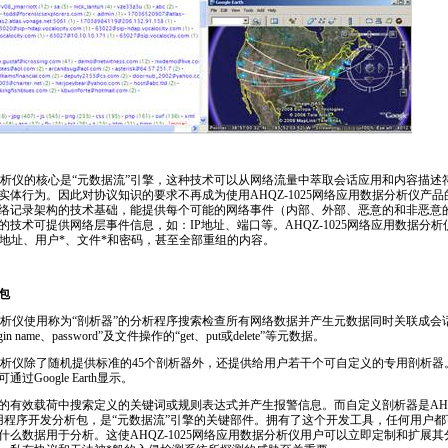
数据分析仪的核心是“元数据流”引擎，这种技术可以从网络流量中萃取会话应用和内容描述
体行为。因此对协议知识的要求不再成为使用AHQZ-1025网络应用数据分析仪产品的障
络记录架构的技术基础，能提供每个可能的网络事件（内部、外部、恶意的和非恶意
技术可提供网络层事件信息，如：IP地址、端口等。AHQZ-1025网络应用数据分
l地址、用户
*
、文件
*
和密码，甚至全部重组的内容。
包
数据分析仪使用称为“剖析器”的分析程序搜索检查所有网络数据并产生元数据同时关联成会
 name、password”及文件操作的“get、put或delete”等元数据。
数据分析仪除了随机提供标准的45个剖析器外，还提供给用户若干个可自定义的专用剖析器
Google Earth显示。
的有效载荷中搜索定义的关键词或规则表达式并产生报警信息。而自定义剖析器是AHQZ
用程序开发分析包，是“元数据流”引擎的关键部件。拥有了这个开发工具，任何用户都
什么数据用于分析。这使AHQZ-1025网络应用数据分析仪用户可以立即定制和扩展