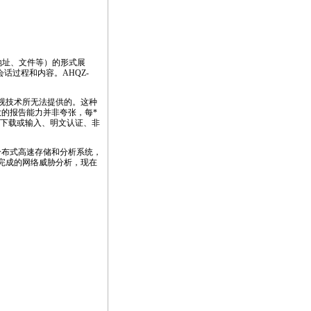
l地址、文件等）的形式展
过程和内容。AHQZ-
监视技术所无法提供的。这种
强大的报告能力并非夸张，每
*
P下载或输入、明文认证、非
。
成分布式高速存储和分析系统，
完成的网络威胁分析，现在