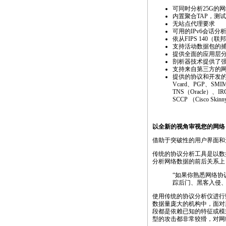
可同时分析25G的
内置聚合TAP，测
无站点代理要求
可用的IPv6会话分
依从FIPS 140
支持活动数据包的
提供全面的应用层
剖析器技术提供了
支持来自第三方的
提供的协议和开发的应用
Vcard、PGP、SMI
TNS（Oracle）、IRC
SCCP （Cisco Skin
以全新的视角审视您的网络
借助于突破性的用户界面和
传统的协议分析工具是以数
分析网络数据的前后关系上，
“如果你熟悉网络协
踪后门、黑客入侵
使用传统的协议分析仪进行
数据量庞大的机构中，面对
段都是依赖已知的特征或模
型的攻击都非常狡猾，对网