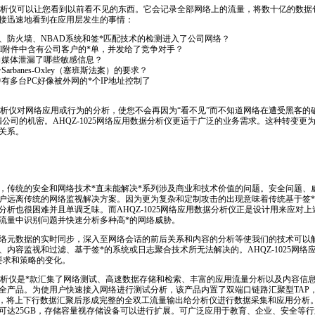
用数据分析仪可以让您看到以前看不见的东西。它会记录全部网络上的流量，将数十亿的数
接迅速地看到在应用层发生的事情：
S、防火墙、NBAD系统和签
*
匹配技术的检测进入了公司网络？
il附件中含有公司客户的
*
单，并发给了竞争对手？
向媒体泄漏了哪些敏感信息？
rbanes-Oxley（塞班斯法案）的要求？
有多台PC好像被外网的
*
个IP地址控制了
数据分析仪对网络应用或行为的分析，使您不会再因为“看不见”而不知道网络在遭受黑客的
公司的机密。AHQZ-1025网络应用数据分析仪更适于广泛的业务需求。这种转变更
关系。
，传统的安全和网络技术
*
直未能解决
*
系列涉及商业和技术价值的问题。安全问题、
户远离传统的网络监视解决方案。因为更为复杂和定制攻击的出现意味着传统基于签
*
分析也很困难并且单调乏味。而AHQZ-1025网络应用数据分析仪正是设计用来应对
流量中识别问题并快速分析多种高
*
的网络威胁。
络元数据的实时同步，深入至网络会话的前后关系和内容的分析等使我们的技术可以
、内容监视和过滤、基于签
*
的系统或日志聚合技术所无法解决的。AHQZ-1025网
要求和策略的变化。
分析仪是
*
款汇集了网络测试、高速数据存储和检索、丰富的应用流量分析以及内容信
全产品。为使用户快速接入网络进行测试分析，该产品内置了双端口链路汇聚型TAP
的链路中，将上下行数据汇聚后形成完整的全双工流量输出给分析仪进行数据采集和应用分析。分
可达25GB，存储容量视存储设备可以进行扩展。可广泛应用于教育、企业、安全等