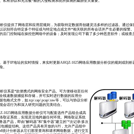
、私有协议和无法被
*
般的入侵检测系统所探测的威胁至关重要。
数据分析仪提供了网络层和应用层规则，为获取特定数据而创建灵活多样的过滤器。通过保留
仪可以识别符合特定多个特征或与特定地点或文件
*
相关联的所有会话并产生必要的报警。
的后门控制端在操控您网络中的设备；及时发现公司下载了多少种恶意软件；或核查
基于IP地址的实时情报，来实时更新AHQZ-1025网络应用数据分析仪的规则或剖
险。
分析仪系是
*
款便携式的网络安全产品。可方便移动至任何
全线速数据捕捉和存储，并可实时进行数据的应用分
文件，如.tcp/.cap/.pcap/.raw等，可以与协议分析
现会话行为和深入研究问题的完美结合。
Z-1025网络应用数据分析仪可与配套选件产品组合成高
络取证系统，实现灵活地跨越任何环境。网络取证系统
器产品，即由“解码器”和“集中器”建立的“
*
次记录/多次
据包捕捉结构。这些产品具有开放的API，允许产品组中
FM统计分析器从它们那里查询和请求网络数据，进行交互