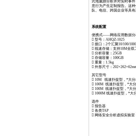
式地威胁分析并对实时事件
意行为产生定制报告。这种
队、电信、跨国企业等具有
系统配置
便携式——网络应用数据分
 型号：AHQZ-1025
 接口：2个汇聚10/100/1
 线速存储：支持10M全双
 分析容量：25GB
 存储容量：100GB
 重量：1.5kg
 外形尺寸：202×262×62m
其它型号
 10M 线速扑捉型，
*
大分
 100M 线速扑捉型，
*
大分
 100M 线速扑捉型，
*
大分
 1000M 线速扑捉型，
*
大分
选件
 报告器
 各类TAP
 网络安全分析虚拟实验室