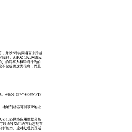
符，并以
*
种共同语言来跨越
碍。AHQZ-1025网络应
的）的洞察力和详细行为的
析仪不仅提供这类信息，而且
话。例如针对
*
个标准的FTP
。地址剖析器可捕获IP地址
-1025网络应用数据分析
可以通过XML语言动态配置
其分析能力。这种处理的灵活