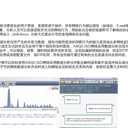
数据分析仪图形化的用户界面，直观而易于操作。所有网络行为都以报告（如地址、E-mai
量。分析人员可以直接选取所关注的网络行为，用鼠标点击相应链接即可了解相应的会话
用深入（drill-down）分析方式逐步引导您发现网络安全问题。
络应用数据分析仪所产生的丰富元数据，报告功能所提供的洞察行为的能力是其他众多网络
变成交互式的并且完全用于整个报告和实时图表。AHQZ-1025网络应用数据分析仪
合中，可以报告、报警、随时间绘图并实时呈现。这包括威胁情报的反馈、特定HTT
应用或加密配置文件、或P2P应用，所有这些都可通过简单的点击直接访问全部内容
户都可以轻松使用AHQZ-1025网络应用数据分析仪并配合解码器和集中器选件组合
T字节的网络数据分析并实时深入到网络会话的前后关系和内容，使曾经花费几天时间