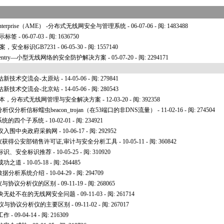
Enterprise（AME） -分布式无线网安全与管理系统
- 06-07-06 - 阅: 1483488
示标签
- 06-07-03 - 阅: 1636750
，安全标识GB7231
- 06-05-30 - 阅: 1557140
entry—小型无线网络的安全防护解决方案
- 05-07-20 - 阅: 2294171
估新技术交流会-太原站
- 14-05-06 - 阅: 279841
估新技术交流会-北京站
- 14-05-06 - 阅: 280543
版本，分布式无线网管理与安全解决方案
- 12-03-20 - 阅: 392358
仪分析信标蠕虫beacon_trojan（在53端口的非DNS流量）
- 11-02-16 - 阅: 274504
系统的四个子系统
- 10-02-01 - 阅: 234921
析仪入围中央政府采购网
- 10-06-17 - 阅: 292952
仪获得公安部销售许可证,审计与安全分析工具
- 10-05-11 - 阅: 360842
管道标识、安全标识推荐
- 10-05-25 - 阅: 310920
成功之道
- 10-05-18 - 阅: 264485
数据分析系统介绍
- 10-04-29 - 阅: 294709
仪与协议分析仪的区别
- 09-11-19 - 阅: 268065
决无处不在的无线网安全问题
- 09-11-03 - 阅: 261714
分析仪与协议分析仪的主要区别
- 09-11-02 - 阅: 267017
工作
- 09-04-14 - 阅: 216309