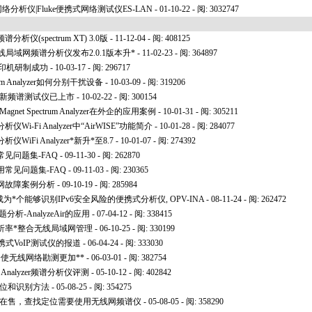
兆网络分析仪|Fluke便携式网络测试仪ES-LAN
- 01-10-22 - 阅: 3032747
仪(spectrum XT) 3.0版
- 11-12-04 - 阅: 408125
m XT 无线局域网频谱分析仪发布2.0.1版本升
*
- 11-02-23 - 阅: 364897
打印机研制成功
- 10-03-17 - 阅: 296717
um Analyzer如何分别干扰设备
- 10-03-09 - 阅: 319206
 艾尔麦新频谱测试仪已上市
- 10-02-22 - 阅: 300154
et Spectrum Analyzer在外企的应用案例
- 10-01-31 - 阅: 305211
-Fi Analyzer中“AirWISE”功能简介
- 10-01-28 - 阅: 284077
iFi Analyzer
*
新升
*
至8.7
- 10-01-07 - 阅: 274392
见问题集-FAQ
- 09-11-30 - 阅: 262870
常见问题集-FAQ
- 09-11-03 - 阅: 230365
网故障案例分析
- 09-10-19 - 阅: 285984
成为
*
个能够识别IPv6安全风险的便携式分析仪, OPV-INA
- 08-11-24 - 阅: 262472
析-AnalyzeAir的应用
- 07-04-12 - 阅: 338415
分析率
*
整合无线局域网管理
- 06-10-25 - 阅: 330199
携式VoIP测试仪的报道
- 06-04-24 - 阅: 333030
合使无线网络勘测更加
**
- 06-03-01 - 阅: 382754
um Analyzer频谱分析仪评测
- 05-10-12 - 阅: 402842
定位和识别方法
- 05-08-25 - 阅: 354275
产品在售，查找定位需要使用无线网频谱仪
- 05-08-05 - 阅: 358290