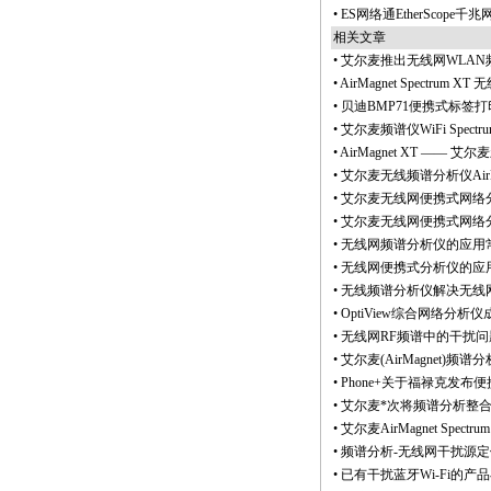
•
ES网络通EtherScope千
相关文章
•
艾尔麦推出无线网WLAN频谱分析
•
AirMagnet Spectru
•
贝迪BMP71便携式标签
•
艾尔麦频谱仪WiFi Spectr
•
AirMagnet XT ——
•
艾尔麦无线频谱分析仪AirMagn
•
艾尔麦无线网便携式网络分析仪Wi
•
艾尔麦无线网便携式网络分析仪W
•
无线网频谱分析仪的应用常
•
无线网便携式分析仪的应用
•
无线频谱分析仪解决无线
•
OptiView综合网络分析仪
•
无线网RF频谱中的干扰问题分
•
艾尔麦(AirMagnet)频谱
•
Phone+关于福禄克发布便
•
艾尔麦
*
次将频谱分析整
•
艾尔麦AirMagnet Spectr
•
频谱分析-无线网干扰源
•
已有干扰蓝牙Wi-Fi的