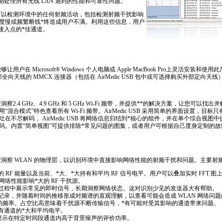
期处理所有无线 LAN 遇到的性能和可靠性问题。
B，用户可以检测环境中的任何射频活动，包括检测射频干扰影响
度慢或频繁断线
*
终造成用户不满。利用这些信息，用户
 接入点的
*
佳通道。
能够让用户在 Microsoft® Windows 个人电脑或 Apple MacBook Pro上灵活安装和
全向天线的 MMCX 连接器（包括在 AirMedic USB 包中或可选择购买外部定向天线
洞察2.4 GHz、4.9 GHz 和 5 GHz Wi-Fi 频带，并提供
**
的解决方案，让您可以找出并
合模式”特色查看所有 Wi-Fi 频带。AirMedic USB 采用简单的界面设置，目标只
不尽解码， AirMedic USB 将网络信息归结到
*
核心的组件，并在单个综合视图中
码。内置“简单视图”可提供排除
*
常见问题的图集，或者用户可根据自己度身定制的故
您可以清楚洞察 WLAN 的物理层，以识别环境中直接影响网络性能的射频干扰和问题。主要
内的 RF 能量以及当前、
*
大、
*
大持有和平均 RF 信号电平。用户可以叠加实时 FFT 
网络性能影响
*
大的 RF 干扰源。
捕捉过程中展示常见的即时信号，长期洞察网络状态。这对识别少见的发送器大有帮助。
史记录，并随着时间的推移形成对频谱的直观理解，以查看可能会造成 WLAN 网络问
现的频率。占空比高意味着干扰源不断传输信号，
*
有可能对受其影响的通道带来问题。
所有通道的
*
大和平均电平。
 - 显示在特定时间段通道内高于背景噪声的评价功率。