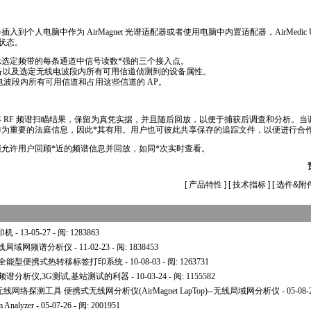
适配器插入到个人电脑中作为 AirMagnet 光谱适配器或者使用电脑中内置适配器，AirMedic 
的状态。
示选定频带的每条通道中信号读数
*
强的三个接入点。
-Fi设备以及选定无线电波段内所有可用信道侦测到的设备属性。
电波段内所有可用信道和占用这些信道的 AP。
户可以保存 RF 频谱扫瞄结果，保留为真凭实据，并且随后回放，以便于捕获后调查和分析。当调
作为重要的法庭信息，因此
*
其有用。用户也可彼此共享保存的追踪文件，以便进行合
播功能允许用户回顾
*
近的频谱信息并回放，如同
*
次实时查看。
[
产品特性
] [
技术指标
] [
选件&附
印机
- 13-05-27 - 阅: 1283863
 XT 无线局域网频谱分析仪
- 11-02-23 - 阅: 1838453
迪全能型便携式热转移标签打印系统
- 10-08-03 - 阅: 1263731
0系列频谱分析仪,3G测试,基站测试的利器
- 10-03-24 - 阅: 1155582
alyzer 无线网络探测工具 便携式无线网分析仪(AirMagnet LapTop)--无线局域网分析仪
- 05-08-
nalyzer
- 05-07-26 - 阅: 2001951