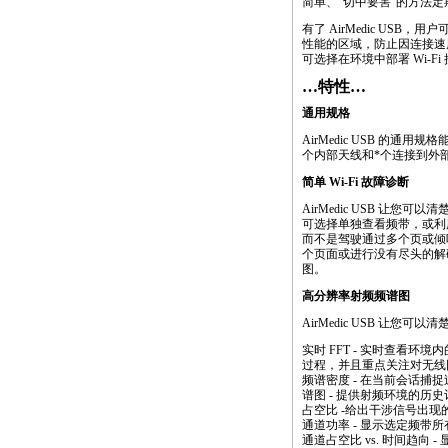
简单、“切中要害”的方法定
有了 AirMedic US
性能的区域，防止因连接速
可选择在环境中部署 Wi-Fi
…特性…
通用规格
AirMedic USB 的通用规格
个内部天线和
*
个连接到外部
简单 Wi-Fi 故障诊断
AirMedic USB 让您可以清楚
可选择单独查看频带，或利用“混
而不是驾驶通过多个页或倾吐在
个页面或进行没有尽头的解
图。
高分辨率射频频谱图
AirMedic USB 让
实时 FFT - 实时查看环境
过程，并且重点关注对无线
频谱密度 - 在当前会话
谱图 - 提供射频环境的历
占空比 -给出干涉信号出
通道功率 - 显示选定频带
通道占空比 vs. 时间趋向