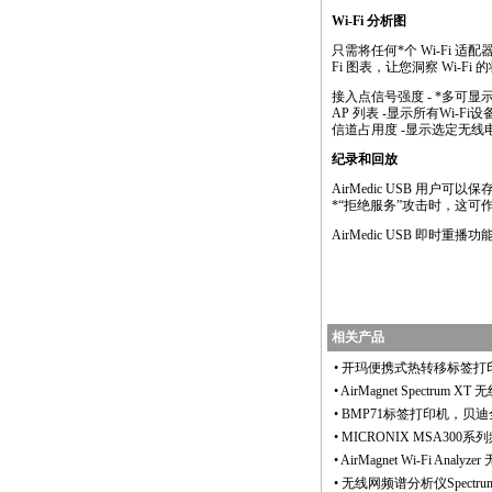
Wi-Fi 分析图
只需将任何
*
个 Wi-Fi 
Fi 图表，让您洞察 Wi-Fi 
接入点信号强度 -
*
多可显
AP 列表 -显示所有Wi
信道占用度 -显示选定无线
纪录和回放
AirMedic USB 用
*
“拒绝服务”攻击时，这可
AirMedic USB 即时重
相关产品
•
开玛便携式热转移标签打
•
AirMagnet Spectrum
•
BMP71标签打印机，贝
•
MICRONIX MSA30
•
AirMagnet Wi-Fi An
•
无线网频谱分析仪Spectrum A