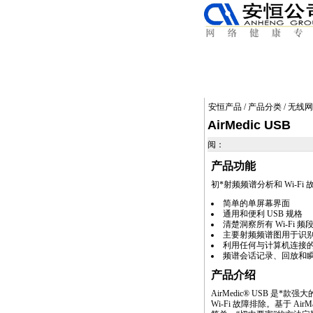
安恒产品
/
产品分类
/
无线网
AirMedic USB
阅：
产品功能
初
*
射频频谱分析和 Wi-Fi
简单的单屏幕界面
通用和便利 USB 规格
清楚洞察所有 Wi-Fi 频段：2
主要射频频谱图用于识
利用任何与计算机连接的其他 
频谱会话记录、回放和
产品介绍
AirMedic® USB 是
*
款强大
Wi-Fi 故障排除。基于 AirM