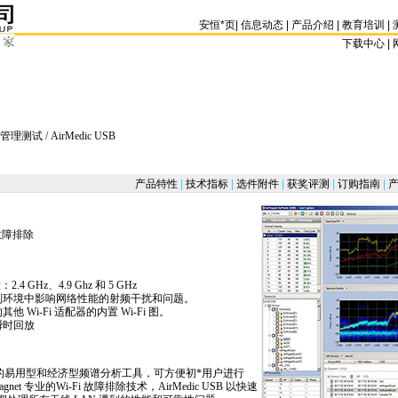
安恒
*
页
|
信息动态
|
产品介绍
|
教育培训
|
下载中心 | 
管理测试
/ AirMedic USB
产品特性
|
技术指标
|
选件附件
|
获奖评测
|
订购指南
|
产
 故障排除
.4 GHz、4.9 Ghz 和 5 GHz
别环境中影响网络性能的射频干扰和问题。
Wi-Fi 适配器的内置 Wi-Fi 图。
瞬时回放
的易用型和经济型频谱分析工具，可方便初
*
用户进行
agnet 专业的Wi-Fi 故障排除技术，AirMedic USB 以快速