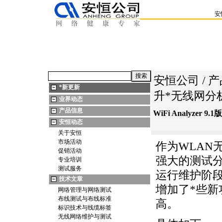
安
安恒公司
/
产
*
新更新
升
*
无线网分
业界动态
产品信息
WiFi Analyzer
安恒动态
关于安恒
市场活动
作为WLAN无
促销活动
强大的测试分
专业培训
测试服务
运行维护阶
技术文章
增加了
*
些新
网络管理与网络测试
布线测试与布线标准
高。
标识技术与线缆标签
无线网络维护与测试