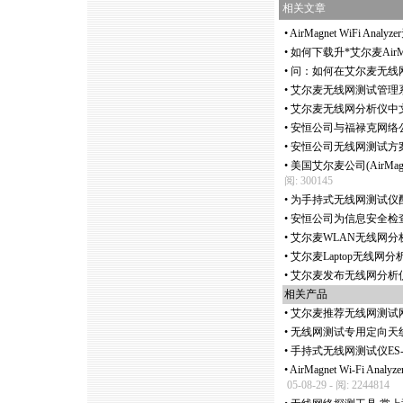
相关文章
•
AirMagnet WiFi Ana
•
如何下载升
*
艾尔麦Air
•
问：如何在艾尔麦无线网分析仪
•
艾尔麦无线网测试管理系
•
艾尔麦无线网分析仪中
•
安恒公司与福禄克网络公
•
安恒公司无线网测试方
•
美国艾尔麦公司(AirMag
阅: 300145
•
为手持式无线网测试仪
•
安恒公司为信息安全检
•
艾尔麦WLAN无线网分
•
艾尔麦Laptop无线网分
•
艾尔麦发布无线网分析仪
相关产品
•
艾尔麦推荐无线网测试
•
无线网测试专用定向天线 
•
手持式无线网测试仪ES
•
AirMagnet Wi-Fi 
05-08-29 - 阅: 2244814