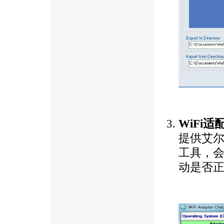
https://anheng.com.cn/news/html/product_news/2383.html
WiFi
提供艾尔
工具，会
动是否
https://anheng.com.cn/news/html/product_news/2383.html