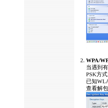
https://anheng.com.cn/news/html/product_news/2383.html
WPA/W
当遇到有
PSK方
已知WL
查看解