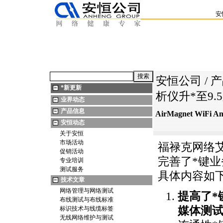
安
安恒公司
/
产
*
新更新
析仪升
*
至9.
业界动态
产品信息
AirMagnet WiFi
安恒动态
关于安恒
市场活动
福禄克网络艾尔麦
促销活动
完善了
*
键业
专业培训
测试服务
具体内容如
技术文章
网络管理与网络测试
提高了
*
布线测试与布线标准
媒体测
标识技术与线缆标签
无线网络维护与测试