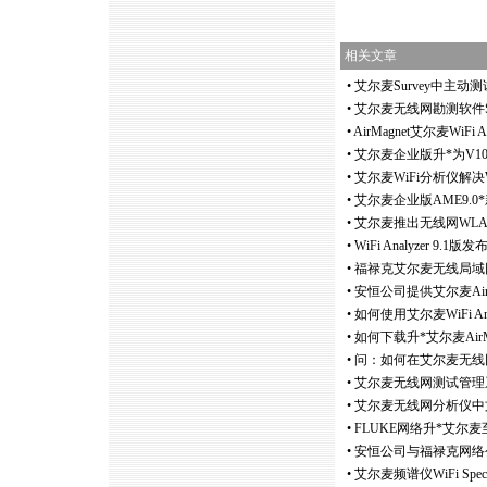
相关文章
•
艾尔麦Survey中主动
•
艾尔麦无线网勘测软件Surv
•
AirMagnet艾尔麦WiFi
•
艾尔麦企业版升
*
为V
•
艾尔麦WiFi分析仪解
•
艾尔麦企业版AME9.0
*
•
艾尔麦推出无线网WLAN频谱
•
WiFi Analyzer 9.
•
福禄克艾尔麦无线局域网勘测
•
安恒公司提供艾尔麦Air
•
如何使用艾尔麦WiFi An
•
如何下载升
*
艾尔麦Ai
•
问：如何在艾尔麦无线网分析
•
艾尔麦无线网测试管理系
•
艾尔麦无线网分析仪中
•
FLUKE网络升
*
艾尔麦至V9
•
安恒公司与福禄克网络公
•
艾尔麦频谱仪WiFi Spec