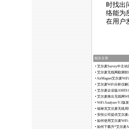
时找出
络能为
在用户
相关文章
•
艾尔麦Survey中主
•
艾尔麦无线网勘测软件Sur
•
AirMagnet艾尔麦Wi
•
艾尔麦WiFi分析仪
•
艾尔麦企业版AME9.
•
艾尔麦推出无线网WLAN频
•
WiFi Analyzer 9
•
福禄克艾尔麦无线局域网勘
•
安恒公司提供艾尔麦Ai
•
如何使用艾尔麦WiFi A
•
如何下载升
*
艾尔麦A