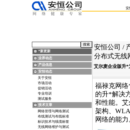
安
安恒公司
/
*
新更新
分布式无线
业界动态
产品信息
艾尔麦企业版升
*
安恒动态
关于安恒
市场活动
福禄克网络
促销活动
的升
*
解决
专业培训
测试服务
和性能。艾
技术文章
架构、WL
网络管理与网络测试
布线测试与布线标准
网络的能力
标识技术与线缆标签
无线网络维护与测试