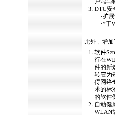
户端与
DTU
安
·扩展
·
*
于
此外，增加
软件Se
行在W
件的新选
转变为
得网络
术的标
的软件
自动健
WLA