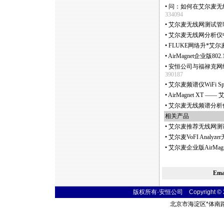
•
问：如何在艾尔麦无线网分
334094
•
艾尔麦无线网测试管理
•
艾尔麦无线网分析仪
•
FLUKE网络升
*
艾尔麦至
•
AirMagnet企业版80
•
安恒公司与福禄克网络
390187
•
艾尔麦频谱仪WiFi Spe
•
AirMagnet XT
•
艾尔麦无线频谱分析仪Air
相关产品
•
艾尔麦推荐无线网测
•
艾尔麦VoFI Anal
•
艾尔麦企业版AirMagn
Em
版权所有·安恒公司 Copyright © 2004
北京市海淀区
*
体南路