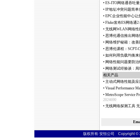
•
ES-ITO网络通吞
•
IP地址冲突问题简
•
EPC企业性能中心
•
Fluke发布ES网络
•
无线网WLAN网络性
•
思博伦通信推出网络
•
网络维护秘籍：改善
•
思博伦课程：SCPT-
•
如何利用负载均衡来
•
网络性能问题要防治
•
网络测试经验谈：局
相关产品
•
主动式网络性能及应
•
Visual Performan
•
MetroScope Servi
2024690
•
无线网络探测工具 无
Em
版权所有·安恒公司 Copyright © 2004