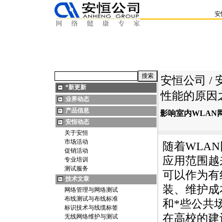
安
安恒公司
/
*
新更新
性能的原因
业界动态
产品信息
影响室内WLAN
安恒动态
关于安恒
市场活动
随着WLA
促销活动
应用范围越
专业培训
测试服务
可以作为有
技术文章
装、维护成
网络管理与网络测试
布线测试与布线标准
和
*
些公共
标识技术与线缆标签
在高校的建
无线网络维护与测试