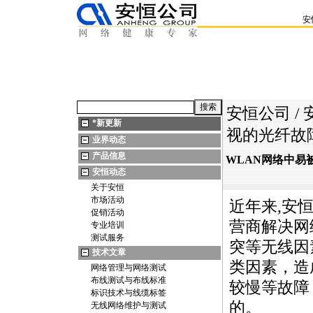
安
安恒公司
/
*
新更新
视的光纤故
业界动态
产品信息
WLAN网络中易
安恒动态
关于安恒
市场活动
近年来,安
促销活动
营商解决网
专业培训
测试服务
突等无线因
技术文章
类因素，造
网络管理与网络测试
布线测试与布线标准
较慢等故障
标识技术与线缆标签
的。
无线网络维护与测试