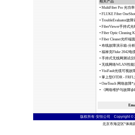
相关产品
•
MultiFiber Pr
•
FLUKE Fiber On
•
TroubleEvalua
•
FiberViewer手
•
Fiber Optic Clean
•
Fiber Cleaner
•
布线故障演示箱-分
•
福禄克Fluke 20
•
手持式无线网测试仪E
•
无线网络WLAN性能
•
VisiFault光缆可视故障定位
•
掌上型OTDR - FR
•
OneTouch 网络故障
*
•
《网络维护与故障诊
Em
版权所有·安恒公司 Copyright © 2004
北京市海淀区
*
体南路