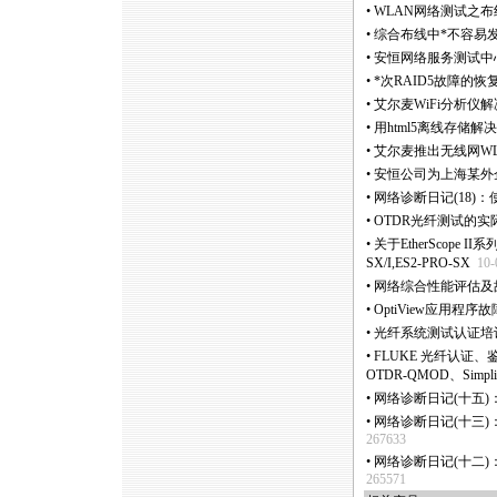
•
WLAN网络测试之布
•
综合布线中
*
不容易
•
安恒网络服务测试中
•
*
次RAID5故障的恢
•
艾尔麦WiFi分析仪
•
用html5离线存储
•
艾尔麦推出无线网WLAN频
•
安恒公司为上海某外
•
网络诊断日记(18)：使
•
OTDR光纤测试的
•
关于EtherScope I
SX/I,ES2-PRO-SX
10-
•
网络综合性能评估及
•
OptiView应用程序
•
光纤系统测试认证培训 (CF
•
FLUKE 光纤认证、鉴定
OTDR-QMOD、SimpliF
•
网络诊断日记(十五)：使
•
网络诊断日记(十三)：使
267633
•
网络诊断日记(十二)：使
265571